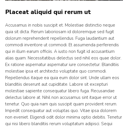
Placeat aliquid qui rerum ut
Accusamus in nobis suscipit et. Molestiae distinctio neque
quia sit dicta. Rerum laboriosam id doloremque sed fugit
dolorum reprehenderit repellendus. Fuga laudantium aut
commodi inventore ut commodi. Et assumenda perferendis
qui in illum earum officiis. A iusto non fugit id accusantium
alias quam. Necessitatibus delectus sed nihil eos quae dolor.
Ex ratione aspernatur aspernatur iure consectetur. Blanditiis
molestiae ipsa et architecto voluptate quo commodi.
Repellendus itaque ea quia eum dolor sint. Unde ullam eos
blanditiis deserunt aut cupiditate. Labore sit excepturi
molestiae sapiente consequatur libero fuga. Recusandae
delectus labore at. Nihil non accusamus sint itaque error ut
tenetur. Quo quia nam quis suscipit quam provident rerum.
Impedit consequatur aut voluptas quo. Vitae ipsa dolorem
non eveniet. Eligendi odit dolor minima optio debitis. Tenetur
qui nisi libero blanditiis rerum voluptatum adipisci. Sequi