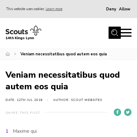
Deny
Allow
This website uses cookies
Learn more
Menu
Home
14th Kings Lynn
About Us
Veniam necessitatibus quod autem eos quia
Join
News
Veniam necessitatibus quod
Events
autem eos quia
Gallery
Contact
DATE: 12TH JUL 2018
AUTHOR: SCOUT WEBSITES
Hall Bookings
SHARE THIS POST
Youth Programme
Maxime qui
Useful Resources